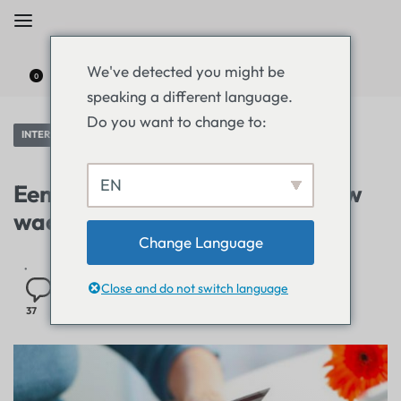
We've detected you might be
0
speaking a different language.
Do you want to change to:
INTERVIEW
EN
Een kaftan online kopen: Interview
waarheid
Change Language
Close and do not switch language
37
5 MIN LEZEN